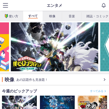
エンタメ
すべて
使い方
映像
音楽
雑誌・コミック
映像
あの話題作も見放題！
今週のピックアップ
すべてみる