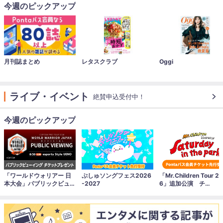
今週のピックアップ
月刊誌まとめ
レタスクラブ
Oggi
ライブ・イベント
絶賛申込受付中！
今週のピックアップ
「ワールドウォリアー 日
ぷしゅソングフェス2026
「Mr.Children Tour 2
本大会」パブリックビュー
-2027
6」追加公演 チ…
イングへご…