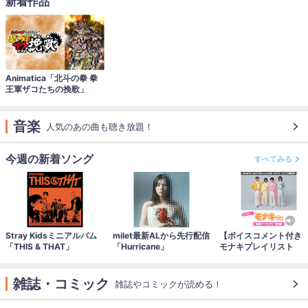
新着作品
Animatica「北斗の拳 拳
王軍ザコたちの挽歌」
音楽
人気のあの曲も聴き放題！
今週の新着ソング
すべてみる
Stray Kidsミニアルバム
milet最新ALから先行配信
【ボイスコメント付き
「THIS & THAT」
「Hurricane」
モナキプレイリスト
雑誌・コミック
雑誌やコミックが読める！