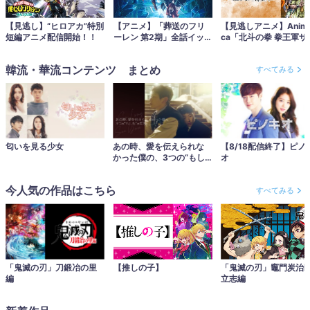
【見逃し】“ヒロアカ”特別
【アニメ】「葬送のフリ
【見逃しアニメ】Anima
短編アニメ配信開始！！
ーレン 第2期」全話イッキ
ca「北斗の拳 拳王軍ザ
見配信中
コ…
韓流・華流コンテンツ まとめ
すべてみる
匂いを見る少女
あの時、愛を伝えられな
【8/18配信終了】ピノ
かった僕の、3つの“もし
オ
も”の世界。
今人気の作品はこちら
すべてみる
「鬼滅の刃」刀鍛冶の里
【推しの子】
「鬼滅の刃」竈門炭治
編
立志編