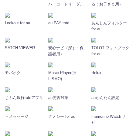
バーコードリーダー
る：お子さま用）
アイコニット
Lookout for au
au PAY toto
あんしんフィルター
for au
SATCH VIEWER
安心ナビ（探す：保
TOLOT フォトブック
護者用）
for au
モバオク
Music Player(旧
Relux
LISMO)
じぶん銀行totoアプリ
au災害対策
auかんたん設定
＋メッセージ
グノシー for au
mamorino Watch ナ
ビ