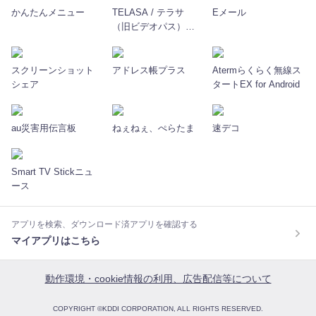
かんたんメニュー
TELASA / テラサ
Eメール
（旧ビデオパス）人
気のドラマ・バラエ
ティ・アニメ・映画
など動画見放題！
スクリーンショット
アドレス帳プラス
Atermらくらく無線ス
シェア
タートEX for Android
au災害用伝言板
ねぇねぇ、ぺらたま
速デコ
Smart TV Stickニュ
ース
アプリを検索、ダウンロード済アプリを確認する
マイアプリはこちら
動作環境・cookie情報の利用、広告配信等について
COPYRIGHT ©KDDI CORPORATION, ALL RIGHTS RESERVED.