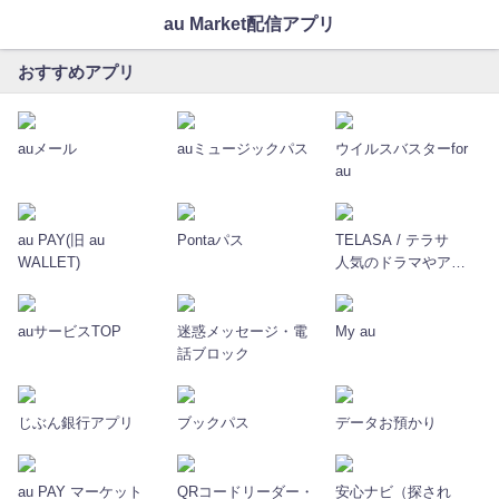
au Market配信アプリ
おすすめアプリ
auメール
auミュージックパス
ウイルスバスターfor
au
au PAY(旧 au
Pontaパス
TELASA / テラサ
WALLET)
人気のドラマやアニ
メの動画を配信
auサービスTOP
迷惑メッセージ・電
My au
話ブロック
じぶん銀行アプリ
ブックパス
データお預かり
au PAY マーケット
QRコードリーダー・
安心ナビ（探され